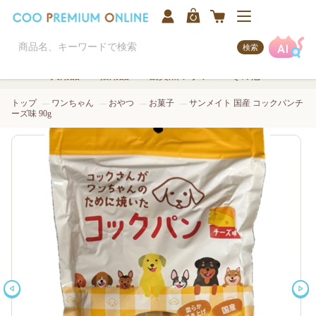
検索
犬用品
猫用品
観賞魚/アクア
その他
トップ
ワンちゃん
おやつ
お菓子
サンメイト 国産 コックパンチ
ーズ味 90g