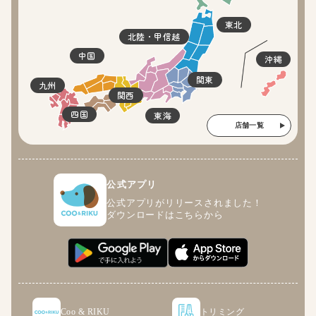
東北
北陸・甲信越
中国
沖縄
関東
九州
関西
四国
東海
店舗一覧
公式アプリ
公式アプリがリリースされました！
ダウンロードはこちらから
Coo & RIKU
トリミング