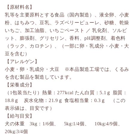
【原材料名】
乳等を主要原料とする食品（国内製造）、液全卵、小麦
粉、はちみつ、豆乳、ラズベリーピューレ、砂糖、乾燥
いちご、加工油脂、いちごペースト ／ 乳化剤、ソルビ
ット、膨張剤、グリセリン、香料、pH調整剤、着色料
（ラック、カロチン）、（一部に卵・乳成分・小麦・大
豆を含む）
【アレルゲン】
小麦・卵・乳成分・大豆 ※本品製造工場では、くるみ
を含む製品を製造しています。
【栄養成分】
（1包装当たり）熱量：277kcal たん白質：5.1ｇ 脂質：
18.8ｇ 炭水化物：21.9ｇ 食塩相当量：0.3ｇ （この
表示値は、目安です）
【給与目安】
犬の体重 3kg：1/6個、 5kg:1/4個、 10kg:4/9個、
20kg:3/4個