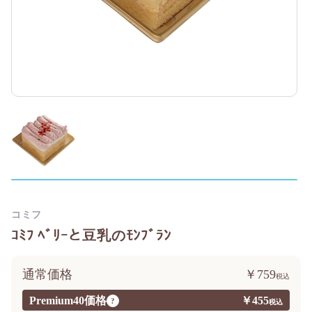
コミフ
ｺﾐﾌ ﾍﾞﾘｰと豆乳のﾓﾝﾌﾞﾗﾝ
通常価格
￥759
Premium40価格
￥455
?