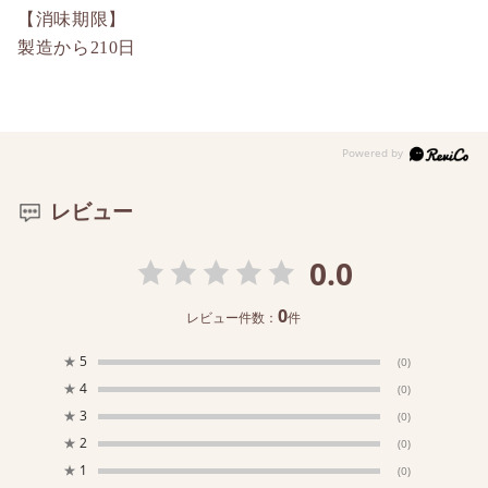
【消味期限】
製造から210日
レビュー
0.0
0
レビュー件数：
件
★
5
(0)
★
4
(0)
★
3
(0)
★
2
(0)
★
1
(0)