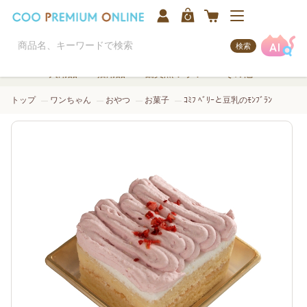
検索
犬用品
猫用品
観賞魚/アクア
その他
トップ
ワンちゃん
おやつ
お菓子
ｺﾐﾌ ﾍﾞﾘｰと豆乳のﾓﾝﾌﾞﾗﾝ