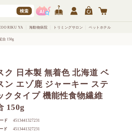
検索
OO RIKU YA
海動物病院
トリミングサロン
ペットホテル
 150g
スク 日本製 無着色 北海道 ベ
スン エゾ鹿 ジャーキー ステ
ックタイプ 機能性食物繊維
 150g
ード
4513441327231
コード
4513441327231