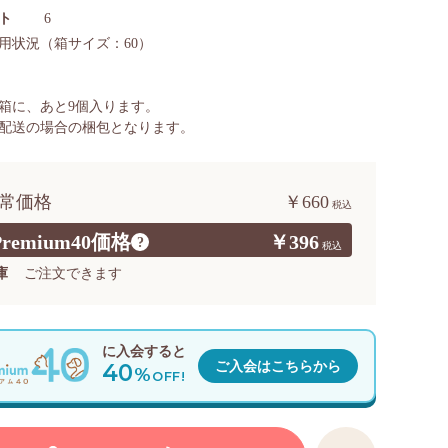
ト
6
用状況
（箱サイズ：60）
箱に、あと
9
個入ります。
配送の場合の梱包となります。
常価格
￥660
Premium40価格
￥396
?
庫
ご注文できます
に入会すると
40
ご入会はこちらから
%
OFF!