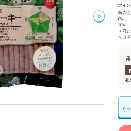
ポイン
箱の使
0%
10%
※同じ
※自宅
通
在