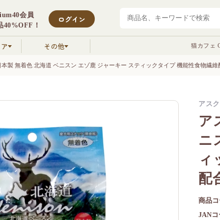
mium40会員
ログイン
40%OFF！
クア
その他
猫カフェ C
日本製 無着色 北海道 ベニスン エゾ鹿 ジャーキー スティックタイプ 機能性食物繊維配合
アスク
ア
ニ
ィ
配合
商品コ
JAN