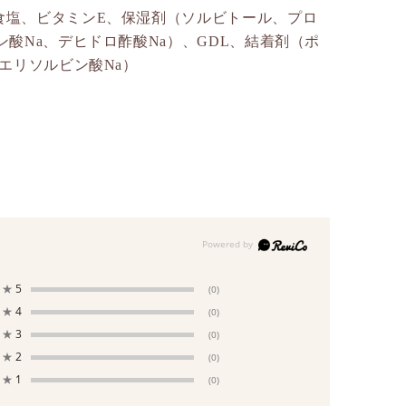
食塩、ビタミンE、保湿剤（ソルビトール、プロ
酸Na、デヒドロ酢酸Na）、GDL、結着剤（ポ
エリソルビン酸Na）
★
5
(0)
★
4
(0)
★
3
(0)
★
2
(0)
★
1
(0)