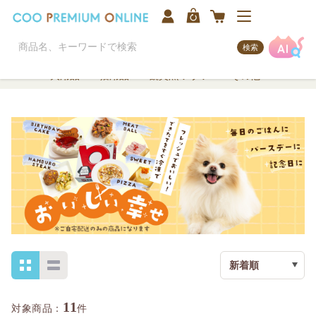
検索
犬用品
猫用品
観賞魚/アクア
その他
新着順
11
件