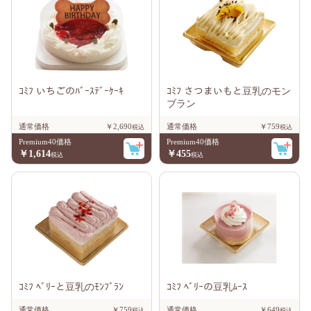
ｺﾐﾌ いちごのﾊﾞｰｽﾃﾞｰｹｰｷ
ｺﾐﾌ さつまいもと豆乳のモン
ブラン
通常価格
￥2,690
通常価格
￥759
Premium40価格
Premium40価格
￥1,614
￥455
ｺﾐﾌ ﾍﾞﾘｰと豆乳のﾓﾝﾌﾞﾗﾝ
ｺﾐﾌ ﾍﾞﾘｰの豆乳ﾑｰｽ
通常価格
￥759
通常価格
￥649