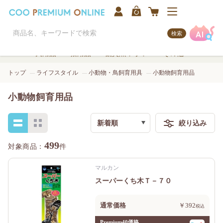
検索
犬用品
猫用品
観賞魚/アクア
その他
トップ
ライフスタイル
小動物・鳥飼育用具
小動物飼育用品
小動物飼育用品
新着順
絞り込み
検索
499
件
マルカン
スーパーくち木Ｔ－７０
通常価格
￥392
Premium40価格