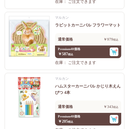
在庫：
ご注文できます
マルカン
ラビットカーニバル フラワーマット
通常価格
￥979
Premium40価格
￥587
在庫：
ご注文できます
マルカン
ハムスターカーニバル かじり木えん
ぴつ 4本
通常価格
￥343
Premium40価格
￥205