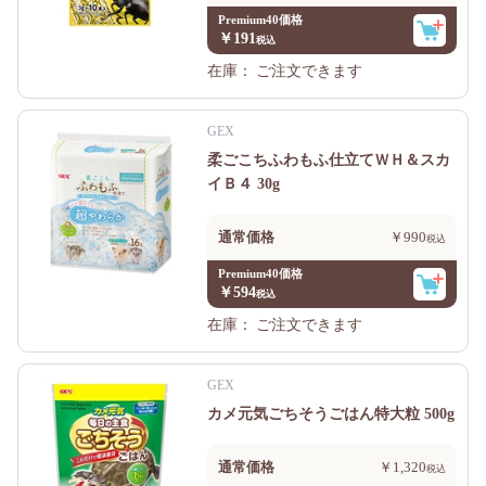
Premium40価格
￥191
在庫：
ご注文できます
GEX
柔ごこちふわもふ仕立てＷＨ＆スカ
イＢ４ 30g
通常価格
￥990
Premium40価格
￥594
在庫：
ご注文できます
GEX
カメ元気ごちそうごはん特大粒 500g
通常価格
￥1,320