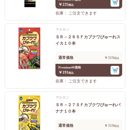
￥235
在庫：
ご注文できます
マルカン
ＳＲ－２６ＳＦカブクワぴゅーれス
イカ１０本
通常価格
￥319
Premium40価格
￥191
在庫：
ご注文できます
マルカン
ＳＲ－２７ＳＦカブクワぴゅーれバ
ナナ１０本
通常価格
￥319