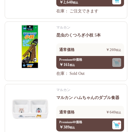
￥2,640
在庫：
ご注文できます
マルカン
昆虫のくつろぎ小枝 5本
通常価格
￥269
Premium40価格
￥161
在庫：
Sold Out
マルカン
マルカン ハムちゃんのダブル食器
通常価格
￥649
Premium40価格
￥389