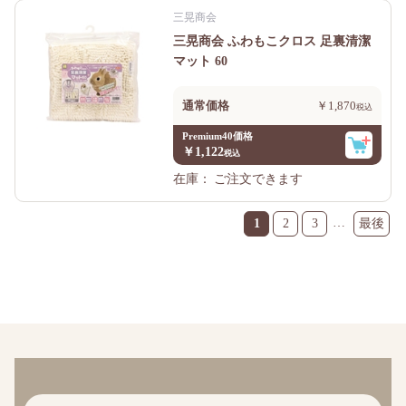
三晃商会
三晃商会 ふわもこクロス 足裏清潔
マット 60
通常価格
￥1,870
Premium40価格
￥1,122
在庫：
ご注文できます
…
1
2
3