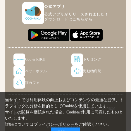
公式アプリ
公式アプリがリリースされました！
ダウンロードはこちらから
Coo & RIKU
トリミング
ペットホテル
海動物病院
猫カフェ
当サイトでは利用体験の向上およびコンテンツの最適な提供、ト
お問い合わせ
ご利用規約
ラフィックの分析を目的としてCookieを使用しています。
プライバシーポリシー
特定商取引法に基づく表記
サイトの閲覧を継続された場合、Cookieの利用に同意したものと
企業情報
いたします。
詳細については
プライバシーポリシー
をご確認ください。
© COO PREMIUM ONLINE