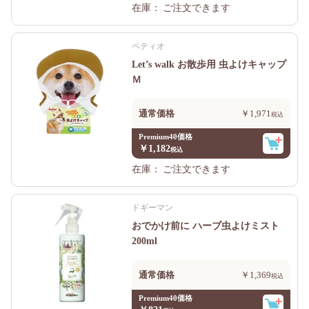
在庫：
ご注文できます
ペティオ
Let’s walk お散歩用 虫よけキャップ
Ｍ
通常価格
￥1,971
Premium40価格
￥1,182
在庫：
ご注文できます
ドギーマン
おでかけ前に ハーブ虫よけミスト
200ml
通常価格
￥1,369
Premium40価格