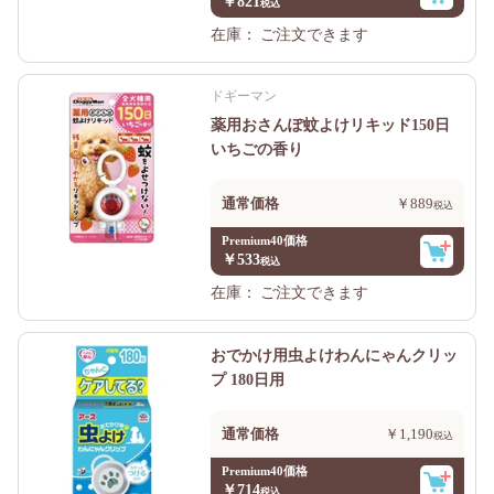
￥821
在庫：
ご注文できます
ドギーマン
薬用おさんぽ蚊よけリキッド150日
いちごの香り
通常価格
￥889
Premium40価格
￥533
在庫：
ご注文できます
おでかけ用虫よけわんにゃんクリッ
プ 180日用
通常価格
￥1,190
Premium40価格
￥714