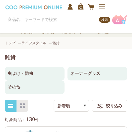
検索
犬用品
猫用品
観賞魚/アクア
その他
トップ
ライフスタイル
雑貨
雑貨
虫よけ・防虫
オーナーグッズ
その他
新着順
絞り込み
検索
130
件