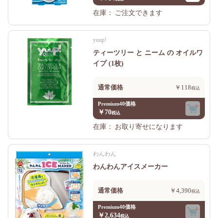
在庫：
ご注文できます
yuup!
ティーツリー と ニーム の オイルワ
イプ (1枚)
通常価格
￥118
Premium40価格
￥70
在庫：
お取り寄せになります
わんわん
わんわんアイスメーカー
通常価格
￥4,390
Premium40価格
￥2,634