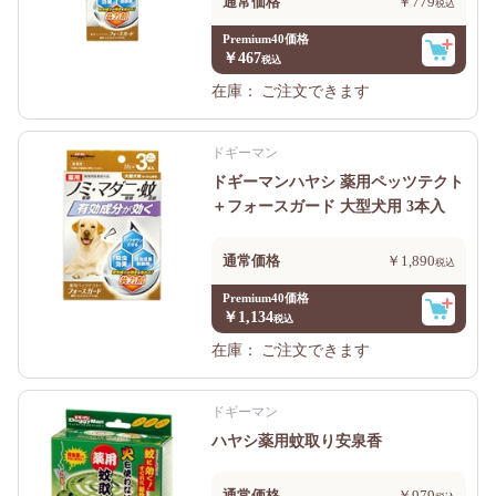
通常価格
￥779
Premium40価格
￥467
在庫：
ご注文できます
ドギーマン
ドギーマンハヤシ 薬用ペッツテクト
＋フォースガード 大型犬用 3本入
通常価格
￥1,890
Premium40価格
￥1,134
在庫：
ご注文できます
ドギーマン
ハヤシ薬用蚊取り安泉香
通常価格
￥979