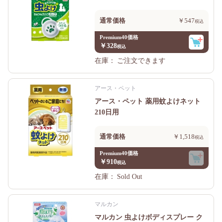
通常価格
￥547
Premium40価格
￥328
在庫：
ご注文できます
アース・ペット
アース・ペット 薬用蚊よけネット
210日用
通常価格
￥1,518
Premium40価格
￥910
在庫：
Sold Out
マルカン
マルカン 虫よけボディスプレー ク