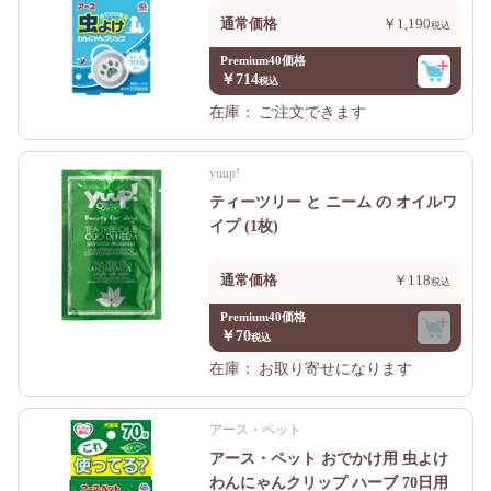
通常価格
￥1,190
Premium40価格
￥714
在庫：
ご注文できます
yuup!
ティーツリー と ニーム の オイルワ
イプ (1枚)
通常価格
￥118
Premium40価格
￥70
在庫：
お取り寄せになります
アース・ペット
アース・ペット おでかけ用 虫よけ
わんにゃんクリップ ハーブ 70日用