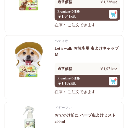
通常価格
￥1,736
Premium40価格
￥1,041
在庫：
ご注文できます
ペティオ
Let’s walk お散歩用 虫よけキャップ
Ｍ
通常価格
￥1,971
Premium40価格
￥1,182
在庫：
ご注文できます
ドギーマン
おでかけ前に ハーブ虫よけミスト
200ml