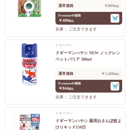
通常価格
￥800
Premium40価格
￥480
在庫：
ご注文できます
ドギーマン
ドギーマンハヤシ NEW ノックレン
ペットバリア 300ml
通常価格
￥1,408
Premium40価格
￥844
在庫：
ご注文できます
ドギーマン
ドギーマンハヤシ 薬用おさんぽ蚊よ
けリキッド150日