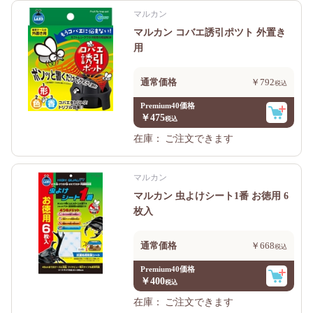
マルカン
マルカン コバエ誘引ポツト 外置き
用
通常価格
￥792
Premium40価格
￥475
在庫：
ご注文できます
マルカン
マルカン 虫よけシート1番 お徳用 6
枚入
通常価格
￥668
Premium40価格
￥400
在庫：
ご注文できます