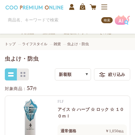
検索
犬用品
猫用品
観賞魚/アクア
その他
トップ
ライフスタイル
雑貨
虫よけ・防虫
虫よけ・防虫
新着順
絞り込み
検索
57
件
FLF
アイス ☆ ハーブ ☆ ロック ☆ １０
０ｍｌ
通常価格
￥1,050