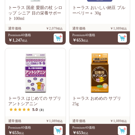
トーラス 国産 愛眼の杖 シロ
トーラス おいしい納豆 ブル
ップ シニア 目の栄養サポー
ーベリー＋ 30g
ト 100ml
通常価格
￥2,079
通常価格
￥1,089
Premium40価格
Premium40価格
￥1,247
￥653
トーラス はじめての サプリ
トーラス おめめの サプリ
アントシアニン
25g
5.0
（3）
通常価格
￥1,089
通常価格
￥1,089
Premium40価格
Premium40価格
￥653
￥653