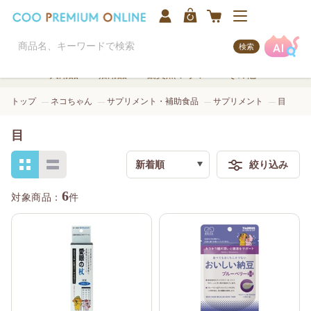
検索
犬用品
猫用品
観賞魚/アクア
その他
トップ
ネコちゃん
サプリメント・補助食品
サプリメント
目
目
新着順
絞り込み
検索
6
件