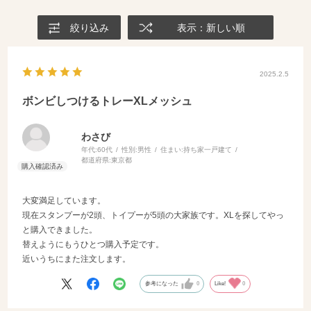
絞り込み
表示：新しい順
2025.2.5
ボンビしつけるトレーXLメッシュ
わさび
年代:
60代
性別:
男性
住まい:
持ち家一戸建て
都道府県:
東京都
大変満足しています。
現在スタンプーが2頭、トイプーが5頭の大家族です。XLを探してやっ
と購入できました。
替えようにもうひとつ購入予定です。
近いうちにまた注文します。
参考になった
0
Like!
0