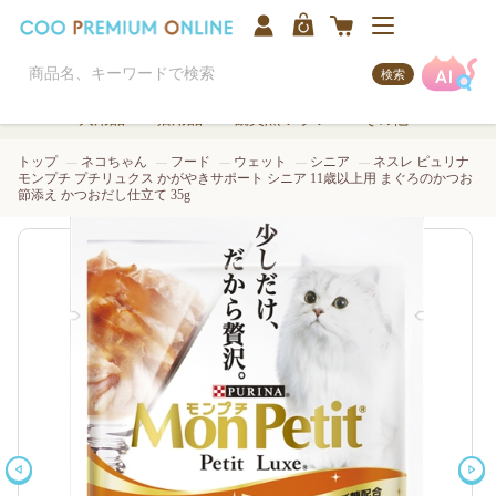
検索
犬用品
猫用品
観賞魚/アクア
その他
トップ
ネコちゃん
フード
ウェット
シニア
ネスレ ピュリナ
モンプチ プチリュクス かがやきサポート シニア 11歳以上用 まぐろのかつお
節添え かつおだし仕立て 35g