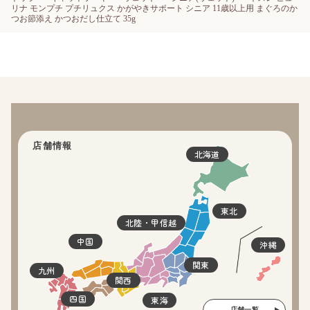
リナ モンプチ プチリュクス かがやきサポート シニア 11歳以上用 まぐろのか
つお節添え かつおだし仕立て 35g
店舗情報
北海道
東北
北陸・甲信越
中国
沖縄
関東
九州
関西
四国
東海
店舗一覧