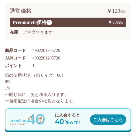
通常価格
￥129
Premium40価格
￥77
?
在庫
ご注文できます
商品コード
4902201205726
JANコード
4902201205726
ポイント
1
箱の使用状況
（箱サイズ：60）
0%
1%
※同じ箱に、あと
76
個入ります。
※自宅配送の場合の梱包となります。
に入会すると
40
ご入会はこちら
%
OFF!