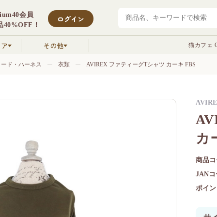
mium40会員
ログイン
40%OFF！
クア
その他
猫カフェ C
リード・ハーネス
衣類
AVIREX ファティーグTシャツ カーキ FBS
AVIR
A
カー
商品コ
JAN
ポイン