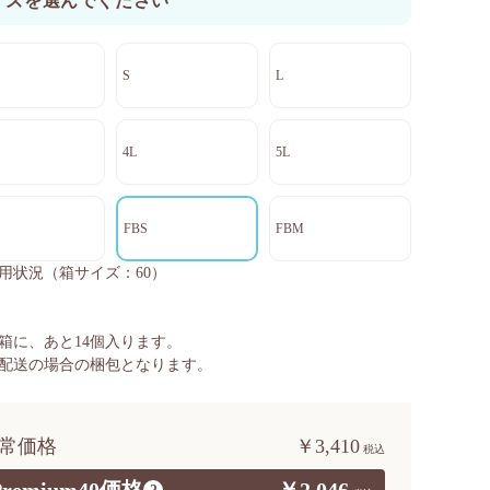
イズを選んでください
S
L
4L
5L
FBS
FBM
用状況
（箱サイズ：60）
箱に、あと
14
個入ります。
配送の場合の梱包となります。
常価格
￥3,410