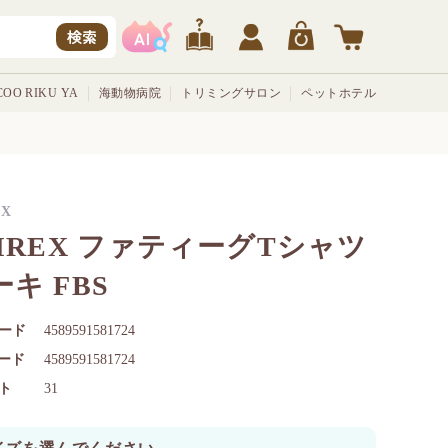
検索
OO RIKU YA
海動物病院
トリミングサロン
ペットホテル
EX
VIREX ファティーグTシャツ
キ FBS
ード
4589591581724
コード
4589591581724
ト
31