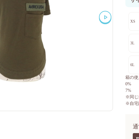
サ
XS
3L
6L
箱の使
0%
7%
※同じ
※自宅
通