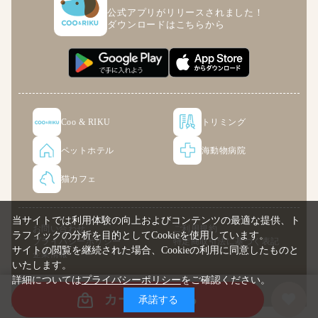
公式アプリがリリースされました！
ダウンロードはこちらから
Coo & RIKU
トリミング
ペットホテル
海動物病院
猫カフェ
当サイトでは利用体験の向上およびコンテンツの最適な提供、ト
お問い合わせ
ご利用規約
ラフィックの分析を目的としてCookieを使用しています。
プライバシーポリシー
特定商取引法に基づく表記
サイトの閲覧を継続された場合、Cookieの利用に同意したものと
企業情報
いたします。
詳細については
プライバシーポリシー
をご確認ください。
© COO PREMIUM ONLINE
カートに入れる
承諾する