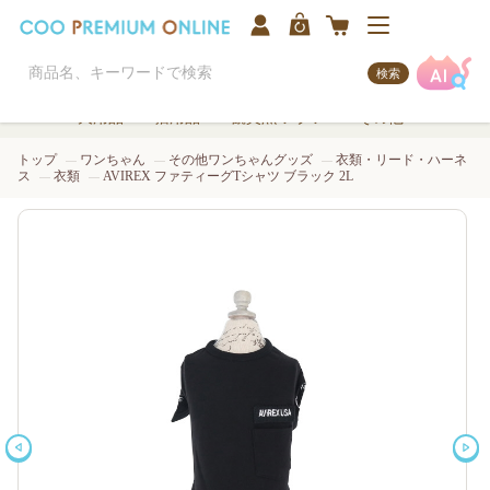
検索
犬用品
猫用品
観賞魚/アクア
その他
トップ
ワンちゃん
その他ワンちゃんグッズ
衣類・リード・ハーネ
ス
衣類
AVIREX ファティーグTシャツ ブラック 2L