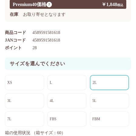
Premium40価格
￥1,848
?
在庫
お取り寄せとなります
商品コード
4589591581618
JANコード
4589591581618
ポイント
28
サイズを選んでください
XS
L
2L
3L
4L
5L
7L
FBS
FBM
箱の使用状況
（箱サイズ：60）