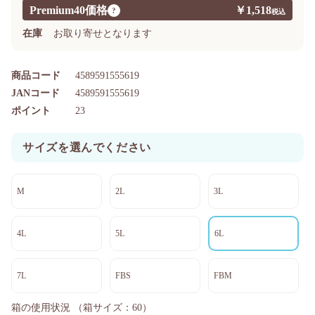
Premium40価格
￥1,518
?
在庫
お取り寄せとなります
商品コード
4589591555619
JANコード
4589591555619
ポイント
23
サイズを選んでください
M
2L
3L
4L
5L
6L
7L
FBS
FBM
箱の使用状況
（箱サイズ：60）