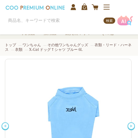
検索
犬用品
猫用品
観賞魚/アクア
その他
トップ
ワンちゃん
その他ワンちゃんグッズ
衣類・リード・ハーネ
ス
衣類
X-Girl ドッグＴシャツ ブルー 6L