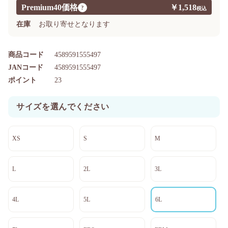
Premium40価格
￥1,518
?
在庫
お取り寄せとなります
商品コード
4589591555497
JANコード
4589591555497
ポイント
23
サイズを選んでください
XS
S
M
L
2L
3L
4L
5L
6L