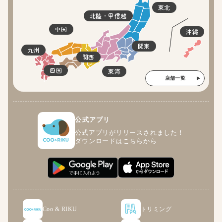
東北
北陸・甲信越
中国
沖縄
関東
九州
関西
四国
東海
店舗一覧
公式アプリ
公式アプリがリリースされました！
ダウンロードはこちらから
Coo & RIKU
トリミング