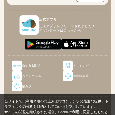
公式アプリ
公式アプリがリリースされました！
ダウンロードはこちらから
Coo & RIKU
トリミング
ペットホテル
海動物病院
猫カフェ
当サイトでは利用体験の向上およびコンテンツの最適な提供、ト
お問い合わせ
ご利用規約
ラフィックの分析を目的としてCookieを使用しています。
プライバシーポリシー
特定商取引法に基づく表記
サイトの閲覧を継続された場合、Cookieの利用に同意したものと
企業情報