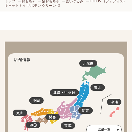
トップ
おもちゃ
猫おもちゃ
ぬいぐるみ
FOFOS （フォフォス）
キャットトイ サボテン グリーン×3
店舗情報
北海道
東北
北陸・甲信越
中国
沖縄
関東
九州
関西
四国
東海
店舗一覧