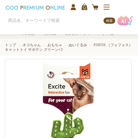
検索
犬用品
猫用品
観賞魚/アクア
その他
トップ
ネコちゃん
おもちゃ
ぬいぐるみ
FOFOS （フォフォス）
キャットトイ サボテン グリーン×3