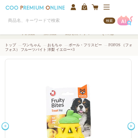
検索
犬用品
猫用品
観賞魚/アクア
その他
トップ
ワンちゃん
おもちゃ
ボール・フリスビー
FOFOS （フォ
フォス） フルーツバイト 洋梨 イエロー×3