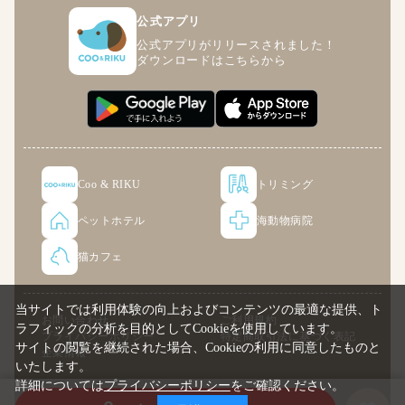
公式アプリ
公式アプリがリリースされました！
ダウンロードはこちらから
Coo & RIKU
トリミング
ペットホテル
海動物病院
猫カフェ
当サイトでは利用体験の向上およびコンテンツの最適な提供、ト
お問い合わせ
ご利用規約
ラフィックの分析を目的としてCookieを使用しています。
プライバシーポリシー
特定商取引法に基づく表記
サイトの閲覧を継続された場合、Cookieの利用に同意したものと
企業情報
いたします。
詳細については
プライバシーポリシー
をご確認ください。
© COO PREMIUM ONLINE