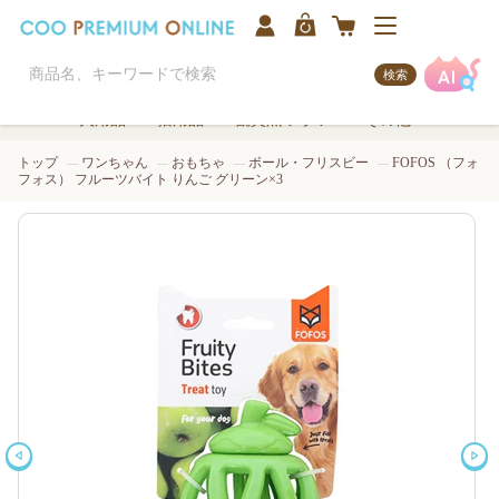
検索
犬用品
猫用品
観賞魚/アクア
その他
トップ
ワンちゃん
おもちゃ
ボール・フリスビー
FOFOS （フォ
フォス） フルーツバイト りんご グリーン×3