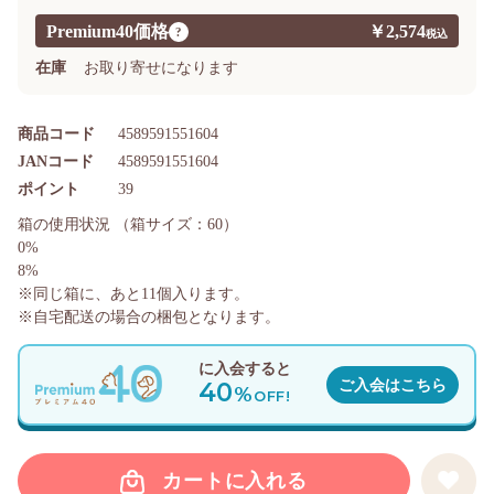
Premium40価格
￥2,574
?
在庫
お取り寄せになります
商品コード
4589591551604
JANコード
4589591551604
ポイント
39
箱の使用状況
（箱サイズ：60）
0%
8%
※同じ箱に、あと
11
個入ります。
※自宅配送の場合の梱包となります。
に入会すると
40
ご入会はこちら
%
OFF!
カートに入れる