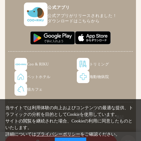
公式アプリ
公式アプリがリリースされました！
ダウンロードはこちらから
Coo & RIKU
トリミング
ペットホテル
海動物病院
猫カフェ
当サイトでは利用体験の向上およびコンテンツの最適な提供、ト
お問い合わせ
ご利用規約
ラフィックの分析を目的としてCookieを使用しています。
プライバシーポリシー
特定商取引法に基づく表記
サイトの閲覧を継続された場合、Cookieの利用に同意したものと
企業情報
いたします。
詳細については
プライバシーポリシー
をご確認ください。
© COO PREMIUM ONLINE