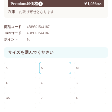
Premium40価格
￥1,056
?
在庫
お取り寄せとなります
商品コード
4589591544187
JANコード
4589591544187
ポイント
16
サイズを選んでください
5L
S
M
L
4L
3L
XS
2L
6L