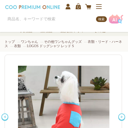
検索
犬用品
猫用品
観賞魚/アクア
その他
トップ
ワンちゃん
その他ワンちゃんグッズ
衣類・リード・ハーネ
ス
衣類
LOGOS ドッグシャツ レッド S