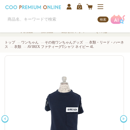
検索
犬用品
猫用品
観賞魚/アクア
その他
トップ
ワンちゃん
その他ワンちゃんグッズ
衣類・リード・ハーネ
ス
衣類
AVIREX ファティーグTシャツ ネイビー 4L