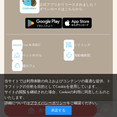
公式アプリがリリースされました！
ダウンロードはこちらから
Coo & RIKU
トリミング
ペットホテル
海動物病院
猫カフェ
当サイトでは利用体験の向上およびコンテンツの最適な提供、ト
お問い合わせ
ご利用規約
ラフィックの分析を目的としてCookieを使用しています。
プライバシーポリシー
特定商取引法に基づく表記
サイトの閲覧を継続された場合、Cookieの利用に同意したものと
企業情報
いたします。
詳細については
プライバシーポリシー
をご確認ください。
© COO PREMIUM ONLINE
カートに入れる
承諾する