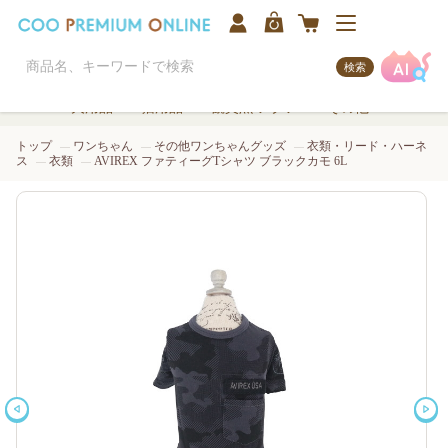
検索
犬用品
猫用品
観賞魚/アクア
その他
トップ
ワンちゃん
その他ワンちゃんグッズ
衣類・リード・ハーネ
ス
衣類
AVIREX ファティーグTシャツ ブラックカモ 6L