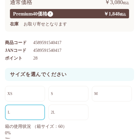
通常価格
￥3,080
Premium40価格
￥1,848
?
在庫
お取り寄せとなります
商品コード
4589591540417
JANコード
4589591540417
ポイント
28
サイズを選んでください
XS
S
M
L
2L
箱の使用状況
（箱サイズ：60）
0%