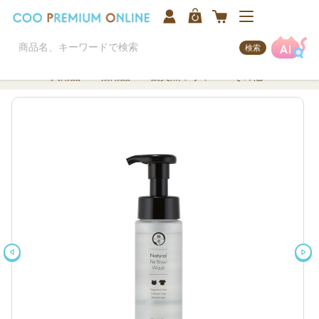
検索
犬用品
猫用品
観賞魚/アクア
その他