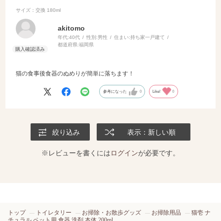
サイズ：交換 180ml
akitomo
年代:
40代
性別:
男性
住まい:
持ち家一戸建て
都道府県:
福岡県
猫の食事後食器のぬめりが簡単に落ちます！
参考になった
0
Like!
0
絞り込み
表示：新しい順
※レビューを書くには
ログイン
が必要です。
トップ
トイレタリー
お掃除・お散歩グッズ
お掃除用品
猫壱 ナ
チュラル ペット用 食器 洗剤 本体 200ml