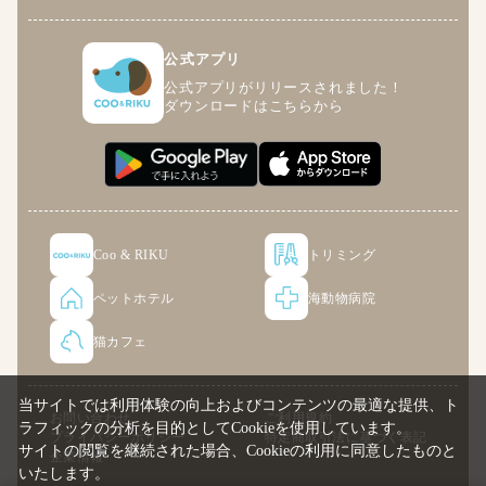
公式アプリ
公式アプリがリリースされました！
ダウンロードはこちらから
Coo & RIKU
トリミング
ペットホテル
海動物病院
猫カフェ
当サイトでは利用体験の向上およびコンテンツの最適な提供、ト
お問い合わせ
ご利用規約
ラフィックの分析を目的としてCookieを使用しています。
プライバシーポリシー
特定商取引法に基づく表記
サイトの閲覧を継続された場合、Cookieの利用に同意したものと
企業情報
いたします。