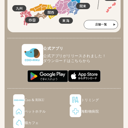
関東
九州
関西
四国
東海
店舗一覧
公式アプリ
公式アプリがリリースされました！
ダウンロードはこちらから
Coo & RIKU
トリミング
ペットホテル
海動物病院
猫カフェ