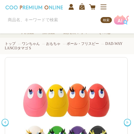
検索
犬用品
猫用品
観賞魚/アクア
その他
トップ
ワンちゃん
おもちゃ
ボール・フリスビー
DAD-WAY
LANCOタマゴ S