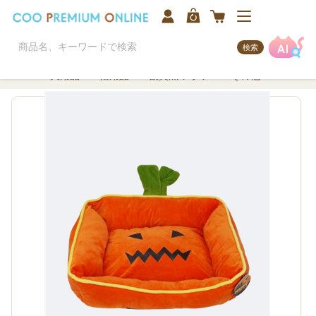
検索
犬用品
猫用品
観賞魚/アクア
その他