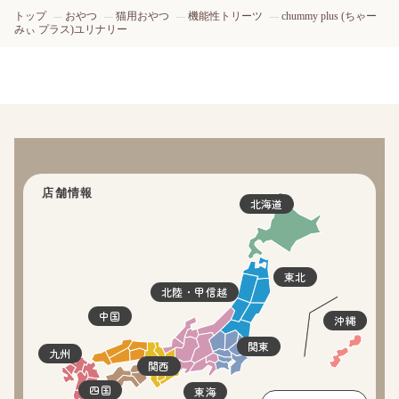
トップ
おやつ
猫用おやつ
機能性トリーツ
chummy plus (ちゃー
みぃ プラス)ユリナリー
店舗情報
北海道
東北
北陸・甲信越
中国
沖縄
関東
九州
関西
四国
東海