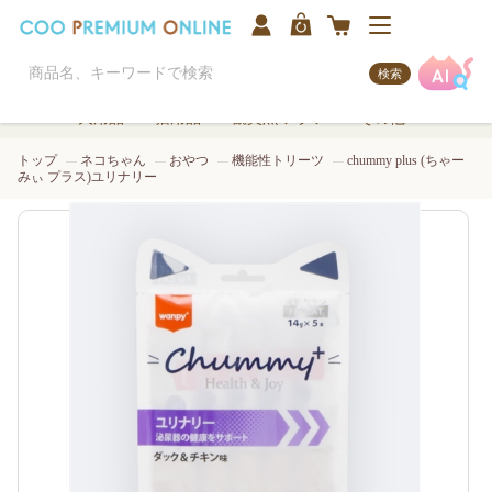
検索
犬用品
猫用品
観賞魚/アクア
その他
トップ
ネコちゃん
おやつ
機能性トリーツ
chummy plus (ちゃー
みぃ プラス)ユリナリー