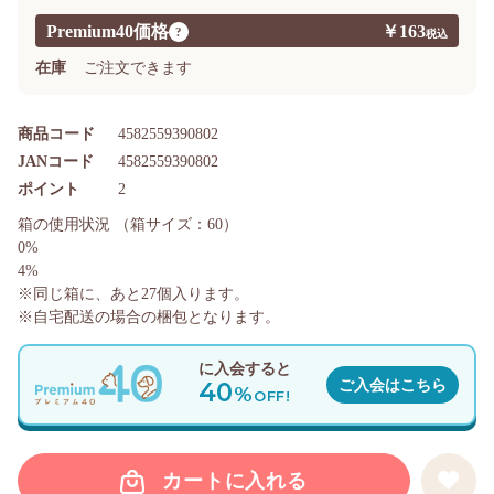
Premium40価格
￥163
?
在庫
ご注文できます
商品コード
4582559390802
JANコード
4582559390802
ポイント
2
箱の使用状況
（箱サイズ：60）
0%
4%
※同じ箱に、あと
27
個入ります。
※自宅配送の場合の梱包となります。
に入会すると
40
ご入会はこちら
%
OFF!
カートに入れる