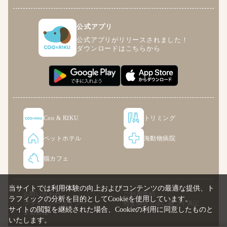
公式アプリ
公式アプリがリリースされました！
ダウンロードはこちらから
Coo & RIKU
トリミング
ペットホテル
海動物病院
猫カフェ
当サイトでは利用体験の向上およびコンテンツの最適な提供、ト
お問い合わせ
ご利用規約
ラフィックの分析を目的としてCookieを使用しています。
プライバシーポリシー
特定商取引法に基づく表記
サイトの閲覧を継続された場合、Cookieの利用に同意したものと
企業情報
いたします。