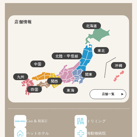
店舗情報
北海道
東北
北陸・甲信越
中国
沖縄
関東
九州
関西
四国
東海
店舗一覧
Coo & RIKU
トリミング
ペットホテル
海動物病院