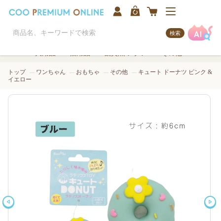
検索
犬用品
猫用品
観賞魚/アクア
その他
トップ
ワンちゃん
おもちゃ
その他
キュート ドーナツ ピンク &
イエロー