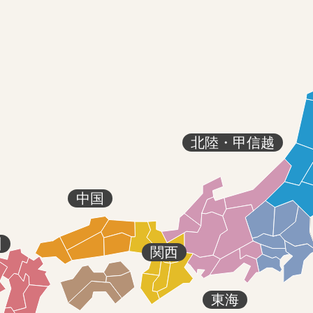
北陸・甲信越
中国
州
関西
東海