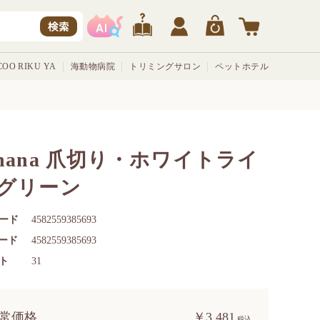
検索
OO RIKU YA
海動物病院
トリミングサロン
ペットホテル
anana 爪切り・ホワイトライ
 グリーン
ード
4582559385693
コード
4582559385693
ト
31
常価格
￥3,481