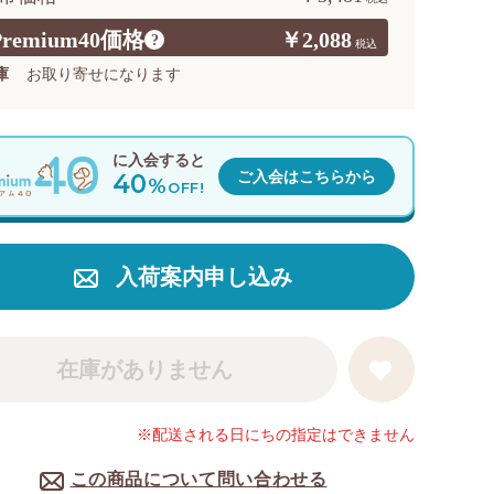
Premium40価格
￥2,088
?
庫
お取り寄せになります
に入会すると
40
ご入会はこちらから
%
OFF!
入荷案内申し込み
在庫がありません
※配送される日にちの指定はできません
この商品について問い合わせる