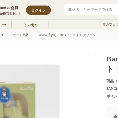
mium40会員
ログイン
40%OFF！
クア
その他
猫カフェ C
ッズ
カット用品
Banana 爪切り・ホワイトライト グリーン
B
ト
商品コ
JAN
ポイン
通