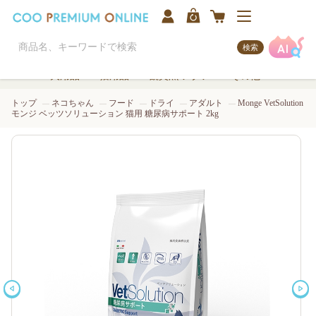
検索
犬用品
猫用品
観賞魚/アクア
その他
トップ
ネコちゃん
フード
ドライ
アダルト
Monge VetSolution
モンジ ベッツソリューション 猫用 糖尿病サポート 2kg