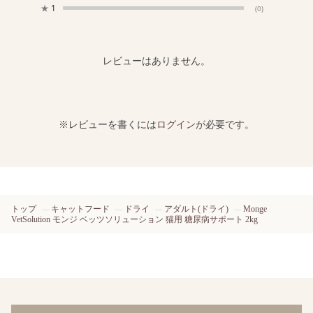
★
1
(0)
レビューはありません。
※レビューを書くには
ログイン
が必要です。
トップ
キャットフード
ドライ
アダルト(ドライ)
Monge
VetSolution モンジ ベッツソリューション 猫用 糖尿病サポート 2kg