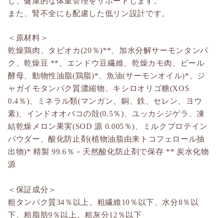
し、健康的な体重管理をサポートします。
また、腎不全にも配慮した低リン設計です。
＜原材料＞
乾燥鶏肉、タピオカ(20％)**、加水分解サーモンタンパ
ク、乾燥豆 **、エンドウ豆繊維、乾燥カモ肉、ビール
酵母、動物性油脂(鶏脂)*、魚油(サーモンオイル)*、ジ
ャガイモタンパク質濃縮物、キシロオリゴ糖(XOS
0.4％)、ミネラル類(マンガン、銅、鉄、セレン、ヨウ
素)、インドオオバコの殻(0.5％)、ユッカシジゲラ、凍
結乾燥メロン果実(SOD 源 0.005％)、ミルクプロテイン
パウダー、酸化防止剤(植物油脂由来トコフェロール抽
出物)* 精製 99.6％－天然酸化防止剤で保存 ** 炭水化物
源
＜保証成分＞
粗タンパク質34％以上、粗繊維10％以下、水分8％以
下、粗脂肪9％以上、粗灰分12％以下