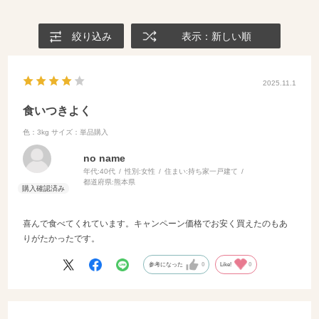
絞り込み
表示：新しい順
2025.11.1
食いつきよく
色：3kg
サイズ：単品購入
no name
年代:
40代
性別:
女性
住まい:
持ち家一戸建て
都道府県:
熊本県
喜んで食べてくれています。キャンペーン価格でお安く買えたのもあ
りがたかったです。
参考になった
0
Like!
0