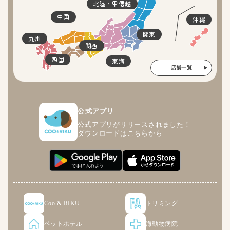
北陸・甲信越
中国
沖縄
関東
九州
関西
四国
東海
店舗一覧
公式アプリ
公式アプリがリリースされました！
ダウンロードはこちらから
Coo & RIKU
トリミング
ペットホテル
海動物病院