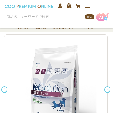
検索
犬用品
猫用品
観賞魚/アクア
その他