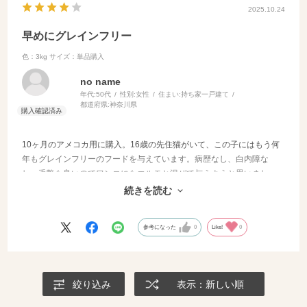
2025.10.24
早めにグレインフリー
色：3kg
サイズ：単品購入
no name
年代:
50代
性別:
女性
住まい:
持ち家一戸建て
都道府県:
神奈川県
10ヶ月のアメコカ用に購入。16歳の先住猫がいて、この子にはもう何
年もグレインフリーのフードを与えています。病歴なし、白内障な
し、毛艶も良いのでワンコにもエルモと混ぜて与えようと思いまし
た。個体差あるとは思いますが食いつき良いです。効果はまだ分から
続きを読む
ないので星4つ。
参考になった
0
Like!
0
絞り込み
表示：新しい順