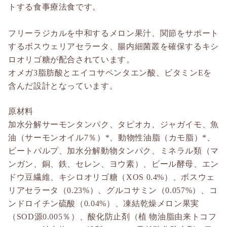
トする食事療法食です。
フリーラジカルを中和するメロン果汁、関節をサポート
するボスウェリアセラータ、腸内細菌叢を確保するキシ
ロオリゴ糖が配合されています。
オメガ3脂肪酸とエイコサペンタエン酸、ビタミンEを
含んだ設計となっています。
原材料
加水分解サーモンタンパク、タピオカ、ジャガイモ、魚
油（サーモンオイル7％）*、動物性油脂（カモ脂）*、
ビートパルプ、加水分解動物タンパク、ミネラル類（マ
ンガン、銅、鉄、セレン、ヨウ素）、ビール酵母、エン
ドウ豆繊維、キシロオリゴ糖（XOS 0.4%）、ボスウェ
リアセラータ（0.23%）、グルコサミン（0.057%）、コ
ンドロイチン硫酸（0.04%）、凍結乾燥メロン果実
（SOD源0.005％）、酸化防止剤（植 物油脂由来トコフ