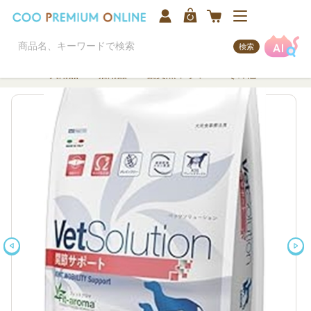
検索
犬用品
猫用品
観賞魚/アクア
その他