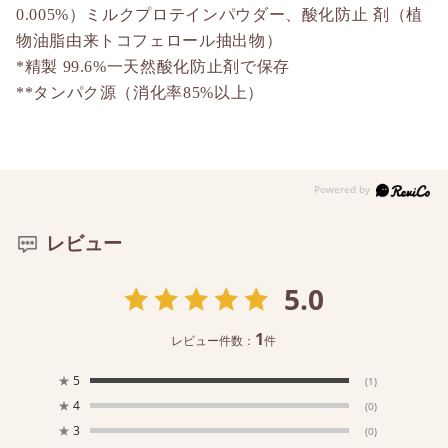
0.005%）ミルクプロテインパウダー、酸化防止 剤（植
物油脂由来トコフェロール抽出物）
*精製 99.6%一天然酸化防止剤で保存
**タンパク源（消化率85%以上）
レビュー
5.0
1
レビュー件数：
件
★
5
(1)
★
4
(0)
★
3
(0)