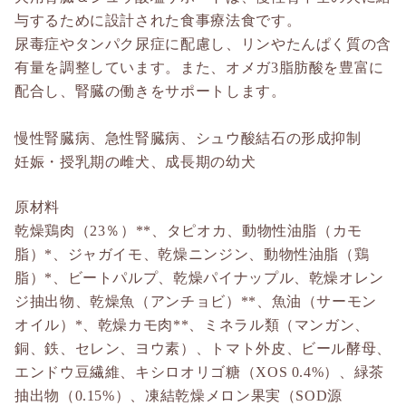
与するために設計された食事療法食です。
尿毒症やタンパク尿症に配慮し、リンやたんぱく質の含
有量を調整しています。また、オメガ3脂肪酸を豊富に
配合し、腎臓の働きをサポートします。
慢性腎臓病、急性腎臓病、シュウ酸結石の形成抑制
妊娠・授乳期の雌犬、成長期の幼犬
原材料
乾燥鶏肉（23％）**、タピオカ、動物性油脂（カモ
脂）*、ジャガイモ、乾燥ニンジン、動物性油脂（鶏
脂）*、ビートパルプ、乾燥パイナップル、乾燥オレン
ジ抽出物、乾燥魚（アンチョビ）**、魚油（サーモン
オイル）*、乾燥カモ肉**、ミネラル類（マンガン、
銅、鉄、セレン、ヨウ素）、トマト外皮、ビール酵母、
エンドウ豆繊維、キシロオリゴ糖（XOS 0.4%）、緑茶
抽出物（0.15%）、凍結乾燥メロン果実（SOD源