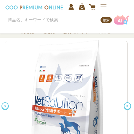
検索
犬用品
猫用品
観賞魚/アクア
その他