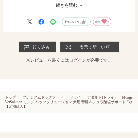
フードと併用しています。
続きを読む
まだ１ヶ月足らずしか試していないので効果は少ししかわかりません
が、以前よりお水をがぶ飲みすることはなくなりました。
与える食事は大切だと思うので、この商品で症状が改善してくれるこ
参考になった
1
Like!
0
とを期待しています。
続けてみます。
絞り込み
表示：新しい順
※レビューを書くには
ログイン
が必要です。
トップ
プレミアムドッグフード
ドライ
アダルト(ドライ)
Monge
VetSolution モンジ ベッツソリューション 犬用 腎臓＆シュウ酸塩サポート 3kg
【定期購入】