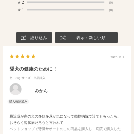
★
2
(0)
★
1
(0)
絞り込み
表示：新しい順
2025.11.9
愛犬の健康のために！
色：3kg
サイズ：単品購入
みかん
最近我が家の犬の多飲多尿が気になって動物病院で診てもらったら、
おそらく腎臓病だろうと言われて
ペットショップで腎臓サポートのこの商品を購入し、病院で購入した