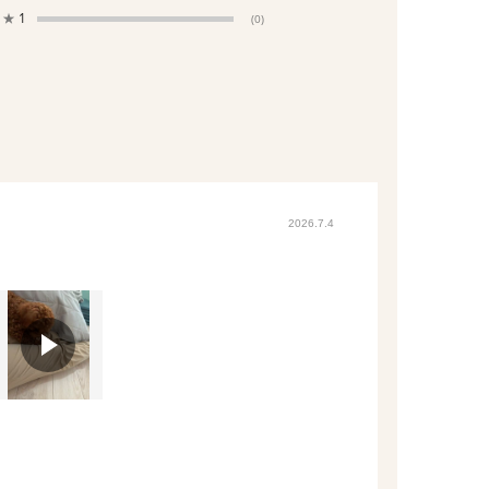
★
1
(0)
2026.7.4
。