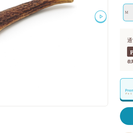
M
通
在