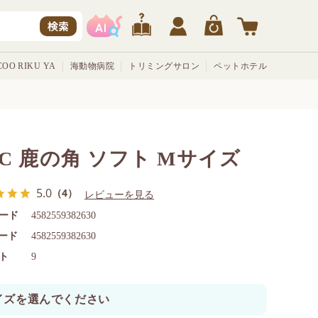
検索
OO RIKU YA
海動物病院
トリミングサロン
ペットホテル
NC 鹿の角 ソフト Mサイズ
5.0
（4）
レビューを見る
ード
4582559382630
コード
4582559382630
ト
9
イズを選んでください