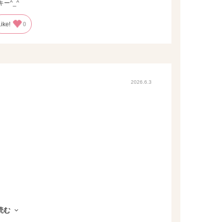
ー^_^
Like!
0
2026.6.3
読む