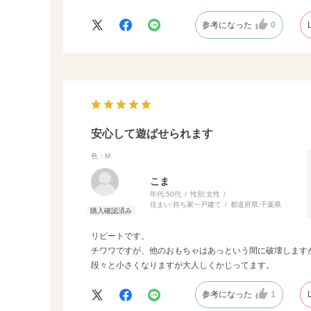
以前別の所で購入したものは食いつき悪かったのですが、
こちらは気に入ったようです。
参考になった
0
安心して遊ばせられます
色：M
こま
年代:
50代
性別:
女性
住まい:
持ち家一戸建て
都道府県:
千葉県
リピートです。
チワワですが、他のおもちゃはあっという間に破壊します
段々と小さくなりますが大人しくかじってます。
参考になった
1