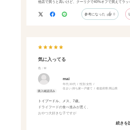
他店で買うと高いけど、クーリクで40%オフで買えてラッキ
参考になった
0
気に入ってる
色：M
mai
年代:
30代
性別:
女性
住まい:
持ち家一戸建て
都道府県:
岡山県
トイプードル、メス、7歳。
ドライフードの食べ進みが悪く、
おやつ大好きな子ですが
こちらの鹿の角、程よく気に入っており、
続きを
適度にガジガジしていてよかったです。