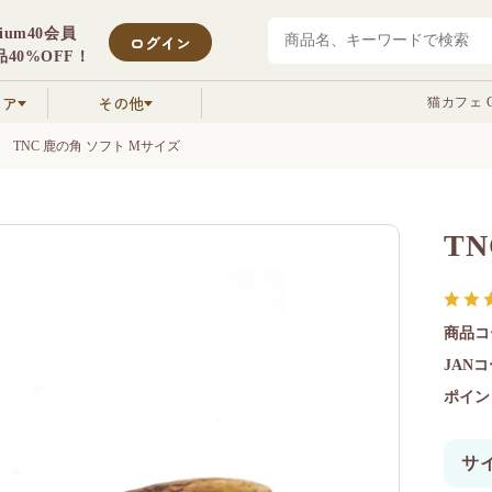
mium40会員
ログイン
40%OFF！
クア
その他
猫カフェ C
TNC 鹿の角 ソフト Mサイズ
T
商品コ
JAN
ポイン
サ