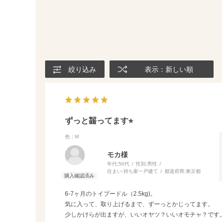
絞り込み
表示：新しい順
ずっと齧ってます⭐︎
色：M
モカ様
年代:
50代
性別:
男性
住まい:
持ち家一戸建て
都道府県:
東京都
6-7ヶ月のトイプードル（2.5kg)。
気に入って、取り上げるまで、ずーっとかじってます。
少しかけらが出ますが、いいオヤツ？いいオモチャ？です