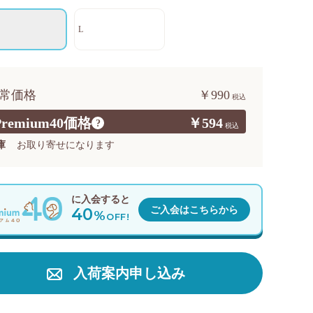
L
常価格
￥990
Premium40価格
￥594
?
庫
お取り寄せになります
に入会すると
40
ご入会はこちらから
%
OFF!
入荷案内申し込み