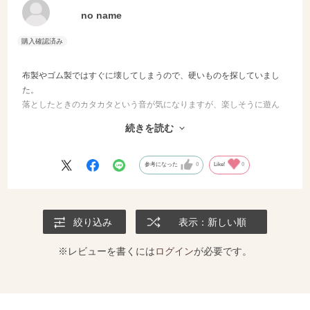
no name
布製やゴム製ではすぐに壊してしまうので、硬いものを探していまし
た。
落としたときのカタカタという音が気になりますが、楽しそうに遊ん
でいます。
続きを読む
相当気に入ったようです。
頑丈そうなので、しばらく保ちそうなので安心です。
参考になった
0
Like!
0
絞り込み
表示：新しい順
※レビューを書くには
ログイン
が必要です。