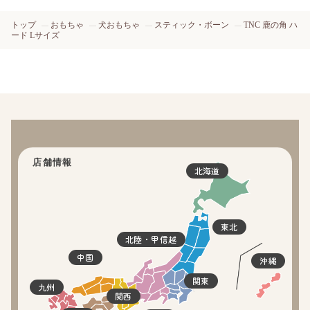
トップ
おもちゃ
犬おもちゃ
スティック・ボーン
TNC 鹿の角 ハ
ード Lサイズ
店舗情報
北海道
東北
北陸・甲信越
中国
沖縄
関東
九州
関西