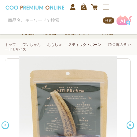
検索
犬用品
猫用品
観賞魚/アクア
その他
トップ
ワンちゃん
おもちゃ
スティック・ボーン
TNC 鹿の角 ハ
ード Lサイズ