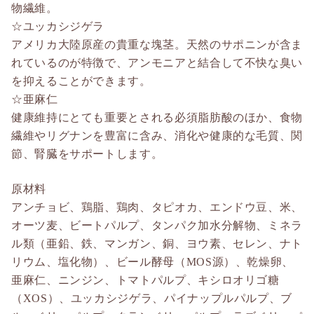
物繊維。
☆ユッカシジゲラ
アメリカ大陸原産の貴重な塊茎。天然のサポニンが含ま
れているのが特徴で、アンモニアと結合して不快な臭い
を抑えることができます。
☆亜麻仁
健康維持にとても重要とされる必須脂肪酸のほか、食物
繊維やリグナンを豊富に含み、消化や健康的な毛質、関
節、腎臓をサポートします。
原材料
アンチョビ、鶏脂、鶏肉、タピオカ、エンドウ豆、米、
オーツ麦、ビートパルプ、タンパク加水分解物、ミネラ
ル類（亜鉛、鉄、マンガン、銅、ヨウ素、セレン、ナト
リウム、塩化物）、ビール酵母（MOS源）、乾燥卵、
亜麻仁、ニンジン、トマトパルプ、キシロオリゴ糖
（XOS）、ユッカシジゲラ、パイナップルパルプ、ブ