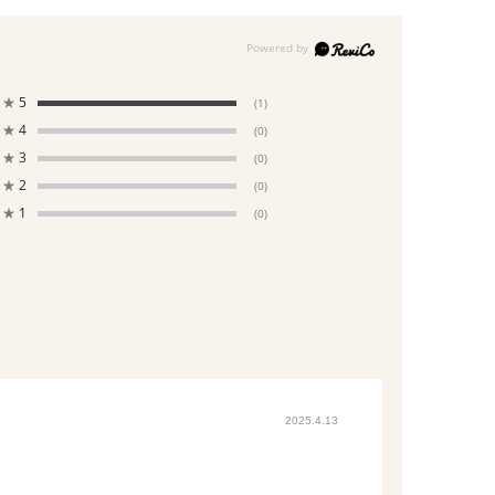
★
5
(1)
★
4
(0)
★
3
(0)
★
2
(0)
★
1
(0)
2025.4.13