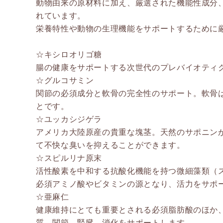
動物由来の原材料に加え、厳選された機能性成分
れています。
栄養特性や動物の生理機能をサポートするために
☆キシロオリゴ糖
腸の健康をサポートする次世代のプレバイオティ
☆グルコサミン
関節の必須成分と軟骨の完全性のサポート。軟骨
とです。
☆ユッカシジゲラ
アメリカ大陸原産の貴重な塊茎。天然のサポニン
て不快な臭いを抑えることができます。
☆スピルリナ原末
活性酸素を中和する抗酸化機能を持つ微細藻類（
必須アミノ酸やビタミンの源となり、活力をサポ
☆亜麻仁
健康維持にとても重要とされる必須脂肪酸のほか
質、関節、腎臓、消化をサポートします。