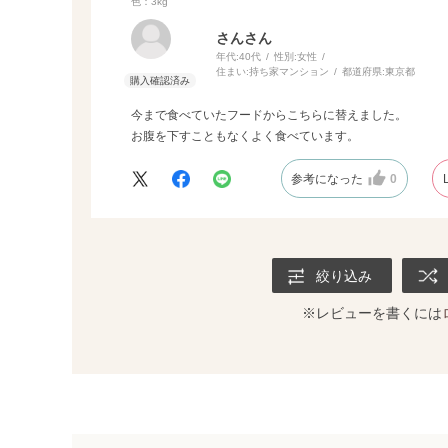
色：3kg
さんさん
年代:
40代
性別:
女性
住まい:
持ち家マンション
都道府県:
東京都
今まで食べていたフードからこちらに替えました。
お腹を下すこともなくよく食べています。
参考になった
0
絞り込み
※レビューを書くには