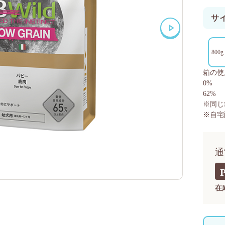
サ
800g
箱の使
0%
62%
※同じ
※自宅
通
在