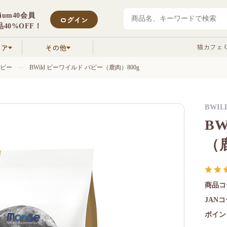
mium40会員
ログイン
40%OFF！
クア
その他
猫カフェ C
ピー
BWild ビーワイルド パピー（鹿肉）800g
BWIL
B
（
商品コ
JAN
ポイン