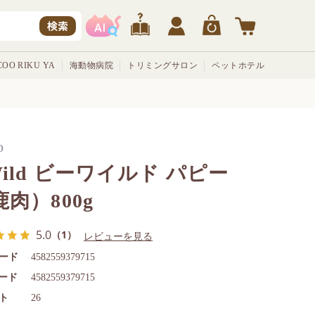
検索
OO RIKU YA
海動物病院
トリミングサロン
ペットホテル
D
Wild ビーワイルド パピー
鹿肉）800g
5.0
（1）
レビューを見る
ード
4582559379715
コード
4582559379715
ト
26