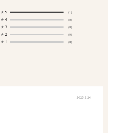
★
5
(1)
★
4
(0)
★
3
(0)
★
2
(0)
★
1
(0)
2025.2.24