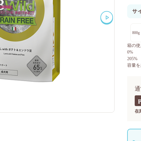
サ
800g
箱の使
0%
205%
容量を
通
在