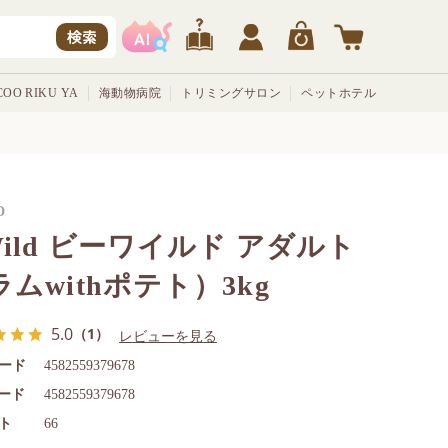
検索
OO RIKU YA
海動物病院
トリミングサロン
ペットホテル
D
Wild ビーワイルド アダルト
ラムwithポテト）3kg
5.0
（1）
レビューを見る
ード
4582559379678
コード
4582559379678
ト
66