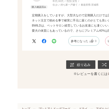
年代:
30代
性別:
女性
住まい:
持ち家一戸建て
都道府県:
茨城県
定期購入をしていますが、大型犬なので定期購入だけでは
ネット注文で頼める事で確実に手元に届くのがとても良い
BWILDは、ペットサロン経営しているお友達にも凄くい
愛犬の体質にもあっているので、さらにプレミアム40%は
参考になった
0
絞り込み
※レビューを書くには
トップ
プレミアムドッグフード
ドライ
アダルト(