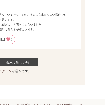
足りていません。また、店頭に在庫が少ない場合でも、
と思います。
いご飯だよ！と言ってもらいました。
割引で買えるが嬉しいです。
Like!
0
表示：新しい順
ログイン
が必要です。
ドライ)
BWild ビーワイルド アダルト（ラムwithポテト）3kg