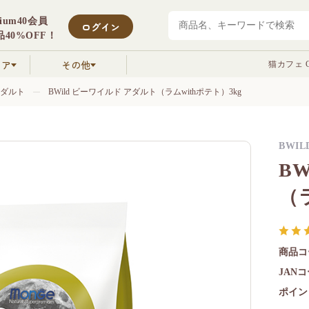
mium40会員
ログイン
40%OFF！
クア
その他
猫カフェ C
ダルト
BWild ビーワイルド アダルト（ラムwithポテト）3kg
BWIL
B
（
商品コ
JAN
ポイン