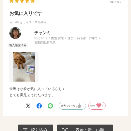
2026.5.2
お気に入りです
色：400g
サイズ：単品購入
チャンミ
年代:
60代
性別:
女性
住まい:
持ち家一戸建て
都道府県:
群馬県
最近は小粒が気に入っているらしく
とても満足そうにたべます。
参考になった
0
Like!
0
絞り込み
表示：新しい順