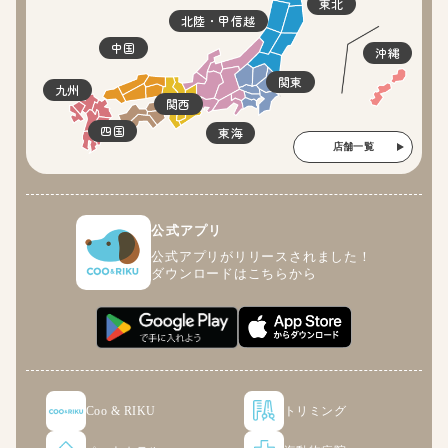
東北
北陸・甲信越
中国
沖縄
関東
九州
関西
四国
東海
店舗一覧
公式アプリ
公式アプリがリリースされました！
ダウンロードはこちらから
Coo & RIKU
トリミング