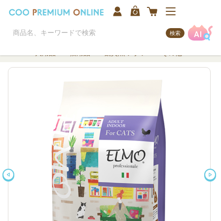
検索
犬用品
猫用品
観賞魚/アクア
その他