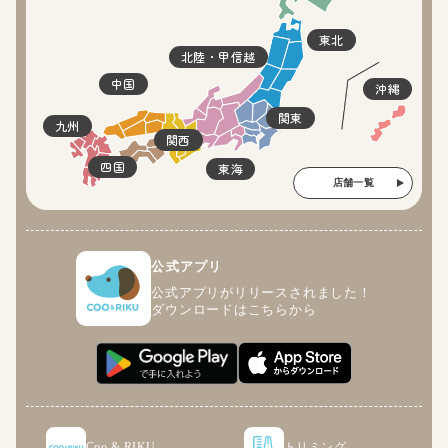
東北
北陸・甲信越
中国
沖縄
関東
九州
関西
四国
東海
店舗一覧
公式アプリ
公式アプリがリリースされました！
ダウンロードはこちらから
Coo & RIKU
トリミング