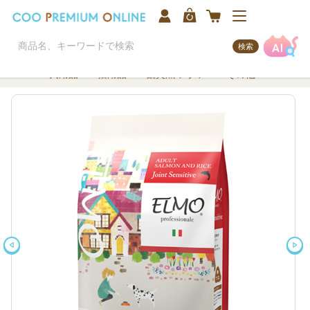
検索
犬用品
猫用品
観賞魚/アクア
その他