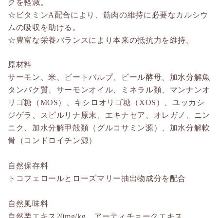
クを軽減。
☆ビタミンA配合により、筋肉の維持に必要なカルシウ
ムの吸収を助ける。
☆豊富な栄養バランスにより本来の抵抗力を維持。
原材料
サーモン、米、ビートパルプ、ビール酵母、加水分解魚
タンパク質、サーモンオイル、ミネラル類、マンナンオ
リゴ糖（MOS）、キシロオリゴ糖（XOS）、ユッカシ
ジゲラ、スピルリナ原末、エキナセア、オレガノ、ニン
ニク、加水分解甲殻類（グルコサミン源）、加水分解軟
骨（コンドロイチン源）
自然保存料
トコフェロールとローズマリー抽出物成分を配合
自然風味料
自然栗エキス20mg/kg、アーティチョークエキス