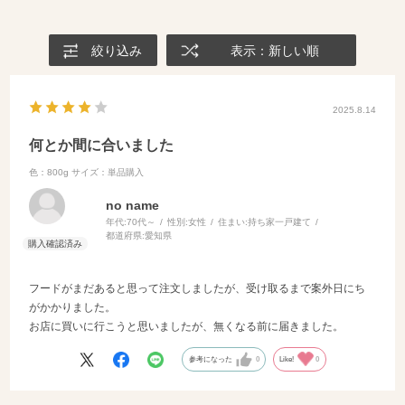
絞り込み
表示：新しい順
2025.8.14
何とか間に合いました
色：800g
サイズ：単品購入
no name
年代:
70代～
性別:
女性
住まい:
持ち家一戸建て
都道府県:
愛知県
フードがまだあると思って注文しましたが、受け取るまで案外日にち
がかかりました。
お店に買いに行こうと思いましたが、無くなる前に届きました。
参考になった
0
Like!
0