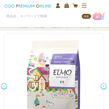
検索
犬用品
猫用品
観賞魚/アクア
その他