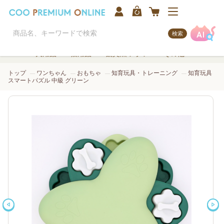
検索
犬用品
猫用品
観賞魚/アクア
その他
トップ
ワンちゃん
おもちゃ
知育玩具・トレーニング
知育玩具
スマートパズル 中級 グリーン