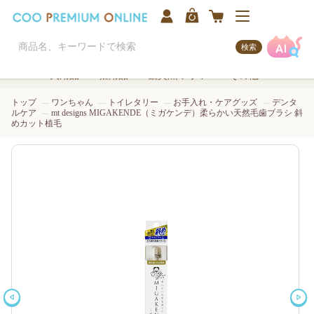
検索
犬用品
猫用品
観賞魚/アクア
その他
トップ
ワンちゃん
トイレタリー
お手入れ・ケアグッズ
デンタ
ルケア
mt designs MIGAKENDE（ミガケンデ）柔らかい天然毛歯ブラシ 斜
めカット植毛