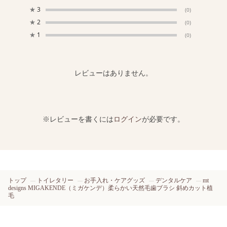
★
3
(0)
★
2
(0)
★
1
(0)
レビューはありません。
※レビューを書くには
ログイン
が必要です。
トップ
トイレタリー
お手入れ・ケアグッズ
デンタルケア
mt
designs MIGAKENDE（ミガケンデ）柔らかい天然毛歯ブラシ 斜めカット植
毛