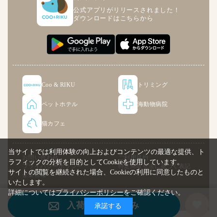
公式アプリがリリースされました！
ダウンロードはこちらから
Coo & RIKU
トリミング
ペットホテル
海動物病院
猫カフェ
当サイトでは利用体験の向上およびコンテンツの最適な提供、ト
お問い合わせ
ご利用規約
ラフィックの分析を目的としてCookieを使用しています。
プライバシーポリシー
特定商取引法に基づく表記
サイトの閲覧を継続された場合、Cookieの利用に同意したものと
企業情報
いたします。
詳細については
プライバシーポリシー
をご確認ください。
© COO PREMIUM ONLINE
入荷案内申し込み
承諾する