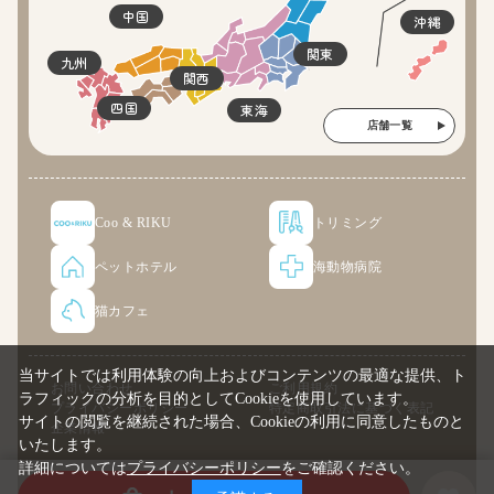
中国
沖縄
関東
九州
関西
四国
東海
店舗一覧
Coo & RIKU
トリミング
ペットホテル
海動物病院
猫カフェ
当サイトでは利用体験の向上およびコンテンツの最適な提供、ト
お問い合わせ
ご利用規約
ラフィックの分析を目的としてCookieを使用しています。
プライバシーポリシー
特定商取引法に基づく表記
サイトの閲覧を継続された場合、Cookieの利用に同意したものと
企業情報
いたします。
詳細については
プライバシーポリシー
をご確認ください。
© COO PREMIUM ONLINE