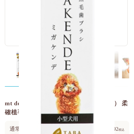
mt designs MIGAKENDE（ミガケンデ） 柔
確植毛 ヤギ＆ウマ 1本
通常価格
￥1,692