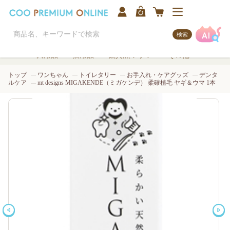
検索
犬用品
猫用品
観賞魚/アクア
その他
トップ
ワンちゃん
トイレタリー
お手入れ・ケアグッズ
デンタ
ルケア
mt designs MIGAKENDE（ミガケンデ） 柔確植毛 ヤギ＆ウマ 1本