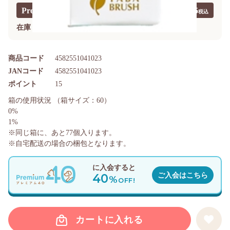
Premium40価格
￥1,015
?
在庫
ご注文できます
商品コード
4582551041023
JANコード
4582551041023
ポイント
15
箱の使用状況
（箱サイズ：60）
0%
1%
※同じ箱に、あと
77
個入ります。
※自宅配送の場合の梱包となります。
に入会すると
40
ご入会はこちら
%
OFF!
カートに入れる