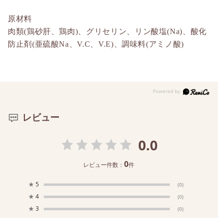
原材料
肉類(鶏砂肝、鶏肉)、グリセリン、リン酸塩(Na)、酸化
防止剤(亜硫酸Na、V.C、V.E)、調味料(アミノ酸)
レビュー
0.0
0
レビュー件数：
件
★
5
(0)
★
4
(0)
★
3
(0)