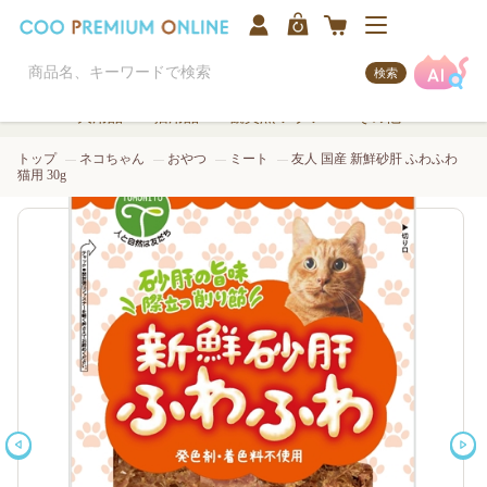
検索
犬用品
猫用品
観賞魚/アクア
その他
トップ
ネコちゃん
おやつ
ミート
友人 国産 新鮮砂肝 ふわふわ
猫用 30g