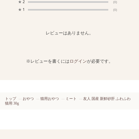
★
2
(0)
★
1
(0)
レビューはありません。
※レビューを書くには
ログイン
が必要です。
トップ
おやつ
猫用おやつ
ミート
友人 国産 新鮮砂肝 ふわふわ
猫用 30g