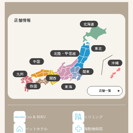
店舗情報
北海道
東北
北陸・甲信越
中国
沖縄
関東
九州
関西
四国
東海
店舗一覧
Coo & RIKU
トリミング
ペットホテル
海動物病院