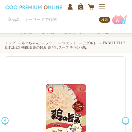
検索
犬用品
猫用品
観賞魚/アクア
その他
トップ
ネコちゃん
フード
ウェット
アダルト
F&Bell HELL'S
KITCHEN 朝市場 鶏の旨み 鶏だしスープ チキン 60g