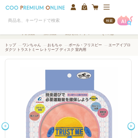
検索
犬用品
猫用品
観賞魚/アクア
その他
トップ
ワンちゃん
おもちゃ
ボール・フリスビー
エーアイプロ
ダクツ トラストミー レトリーブ ディスク 室内用