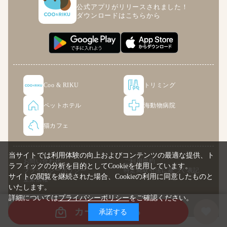
公式アプリがリリースされました！
ダウンロードはこちらから
Coo & RIKU
トリミング
ペットホテル
海動物病院
猫カフェ
当サイトでは利用体験の向上およびコンテンツの最適な提供、ト
お問い合わせ
ご利用規約
ラフィックの分析を目的としてCookieを使用しています。
プライバシーポリシー
特定商取引法に基づく表記
サイトの閲覧を継続された場合、Cookieの利用に同意したものと
企業情報
いたします。
詳細については
プライバシーポリシー
をご確認ください。
© COO PREMIUM ONLINE
カートに入れる
承諾する