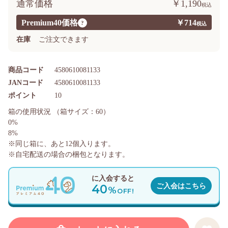
通常価格
￥1,190
Premium40価格
￥714
?
在庫
ご注文できます
商品コード
4580610081133
JANコード
4580610081133
ポイント
10
箱の使用状況
（箱サイズ：60）
0%
8%
※同じ箱に、あと
12
個入ります。
※自宅配送の場合の梱包となります。
に入会すると
40
ご入会はこちら
%
OFF!