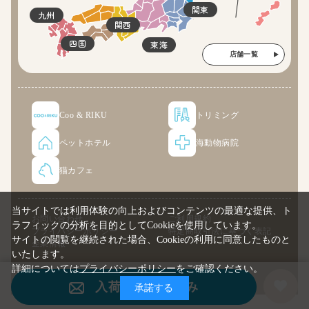
関東
九州
関西
四国
東海
店舗一覧
Coo & RIKU
トリミング
ペットホテル
海動物病院
猫カフェ
当サイトでは利用体験の向上およびコンテンツの最適な提供、ト
お問い合わせ
ご利用規約
ラフィックの分析を目的としてCookieを使用しています。
プライバシーポリシー
特定商取引法に基づく表記
サイトの閲覧を継続された場合、Cookieの利用に同意したものと
企業情報
いたします。
詳細については
プライバシーポリシー
をご確認ください。
© COO PREMIUM ONLINE
入荷案内申し込み
承諾する