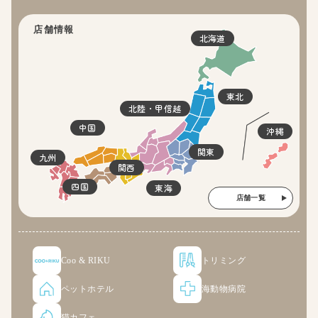
店舗情報
北海道
東北
北陸・甲信越
中国
沖縄
関東
九州
関西
四国
東海
店舗一覧
Coo & RIKU
トリミング
ペットホテル
海動物病院
猫カフェ