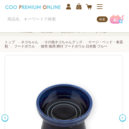
検索
犬用品
猫用品
観賞魚/アクア
その他
トップ
ネコちゃん
その他ネコちゃんグッズ
ケージ・ベッド・食器
類
フードボウル
猫壱 猫用 脚付 フードボウル 日本製 ブルー