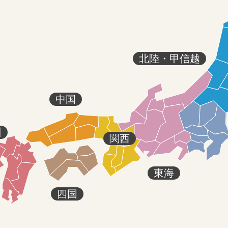
北陸・甲信越
中国
州
関西
東海
四国