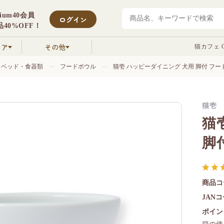
mium40会員
ログイン
40%OFF！
クア
その他
猫カフェ C
・ベッド・食器類
フードボウル
猫壱 ハッピーダイニング 犬用 脚付 フー
猫壱
猫
脚
商品コ
JAN
ポイン