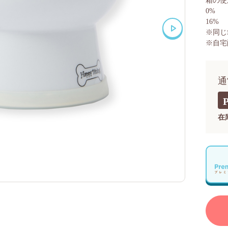
箱の使
0%
16%
※同じ
※自宅
通
在