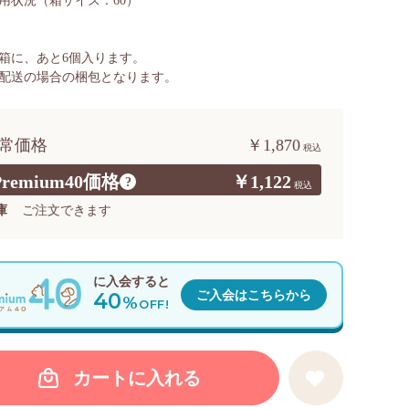
用状況
（箱サイズ：60）
箱に、あと
6
個入ります。
配送の場合の梱包となります。
常価格
￥1,870
Premium40価格
￥1,122
?
庫
ご注文できます
に入会すると
40
ご入会はこちらから
%
OFF!
カートに入れる