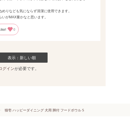
ぬめりなども気にならず清潔に使用できます。
らいがMAX量かなと思います。
Like!
0
表示：新しい順
ログイン
が必要です。
猫壱 ハッピーダイニング 犬用 脚付 フードボウル S