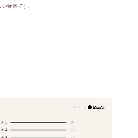
しい食器です。
★
5
(1)
★
4
(0)
★
3
(0)