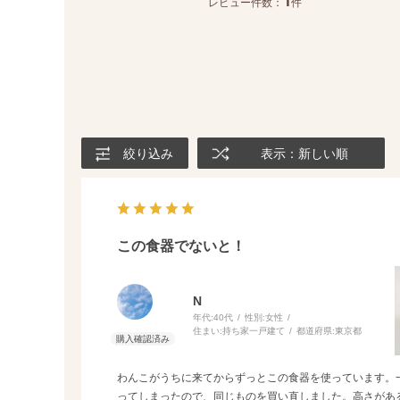
1
レビュー件数：
件
絞り込み
表示：新しい順
この食器でないと！
N
年代:
40代
性別:
女性
住まい:
持ち家一戸建て
都道府県:
東京都
わんこがうちに来てからずっとこの食器を使っています。
ってしまったので、同じものを買い直しました。高さがあ