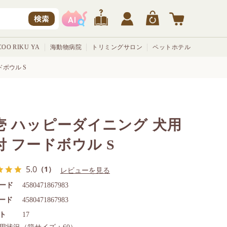
検索
OO RIKU YA
海動物病院
トリミングサロン
ペットホテル
ドボウル S
壱 ハッピーダイニング 犬用
付 フードボウル S
5.0
（1）
レビューを見る
ード
4580471867983
コード
4580471867983
ト
17