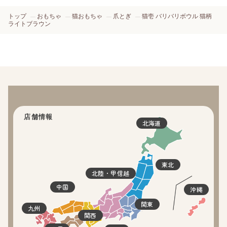
トップ
おもちゃ
猫おもちゃ
爪とぎ
猫壱 バリバリボウル 猫柄
ライトブラウン
店舗情報
北海道
東北
北陸・甲信越
中国
沖縄
関東
九州
関西