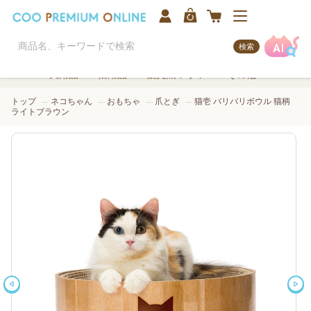
検索
犬用品
猫用品
観賞魚/アクア
その他
トップ
ネコちゃん
おもちゃ
爪とぎ
猫壱 バリバリボウル 猫柄
ライトブラウン