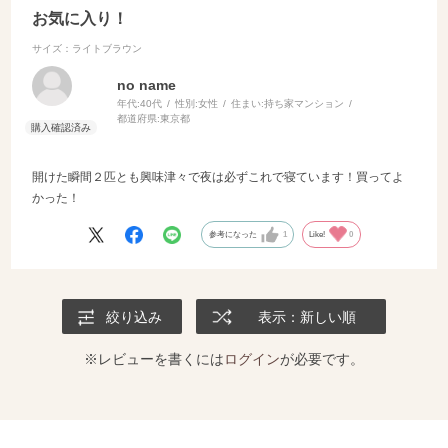
お気に入り！
サイズ：ライトブラウン
no name
年代:
40代
性別:
女性
住まい:
持ち家マンション
都道府県:
東京都
開けた瞬間２匹とも興味津々で夜は必ずこれで寝ています！買ってよ
かった！
参考になった
1
Like!
0
絞り込み
表示：新しい順
※レビューを書くには
ログイン
が必要です。